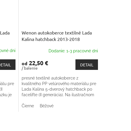
 Lada
Wenon autokoberce textilné Lada
Kalina hatchback 2013-2018
ovné dni
Dodanie: 1-3 pracovné dni
22,50 €
od
ETAIL
DETAIL
/ balenie
presné textilné autokoberce z
iálu pre
kvalitného PP velúrového materiálu pre
II
Lada Kalina 5-dverový hatchback po
zku je
facelifte (II generácia). Na ilustračnom
e.
obrázku je sada kobercov do Škody
Octavie. Trieda...
Čierne
Béžové