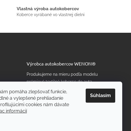
Vlastná výroba autokobercov
Koberce vyrábané vo vlastnej dielni
Výrobca autokobercov WENON®
Produkujeme na mieru podľa modelu
prémiové textilné koberce do auta
aj s možnosťou personalizácie farby
 nám pomáha zlepšovať funkcie,
Súhlasím
a vyšitia nápisu alebo loga firmy
dlné a vylepšené prehliadanie
rofilujúcimi cookies nám dávate
ac informácií