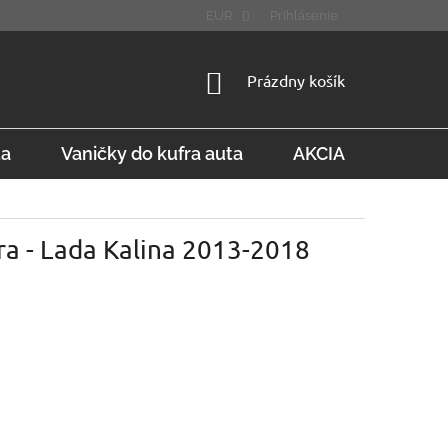
STÚPENIE OD ZMLUVY
FAQ
EUR
Prihlásenie
NÁKUPNÝ
Prázdny košík
KOŠÍK
ta
Vaničky do kufra auta
AKCIA
Konta
ra - Lada Kalina 2013-2018