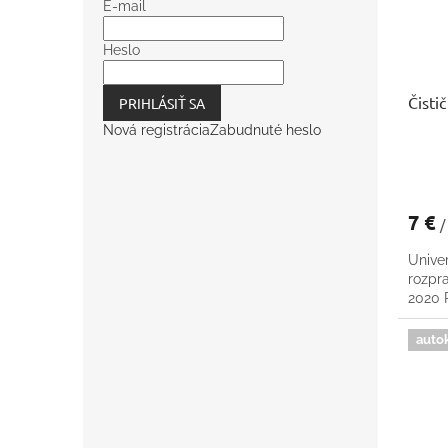
E-mail
Heslo
Čisti
PRIHLÁSIŤ SA
Nová registrácia
Zabudnuté heslo
7 €
/
Univer
rozpr
2020
auto