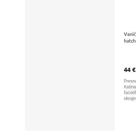
Vanič
hatch
44 
Presn
Kalin
faceli
okraje
okraj.