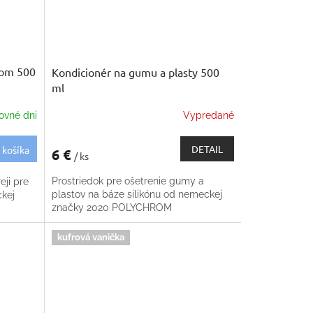
ačom 500
Kondicionér na gumu a plasty 500
ml
ovné dni
Vypredané
DETAIL
 košíka
6 €
/ ks
Prostriedok pre ošetrenie gumy a
eji pre
plastov na báze silikónu od nemeckej
ckej
značky 2020 POLYCHROM
kufrová vanička