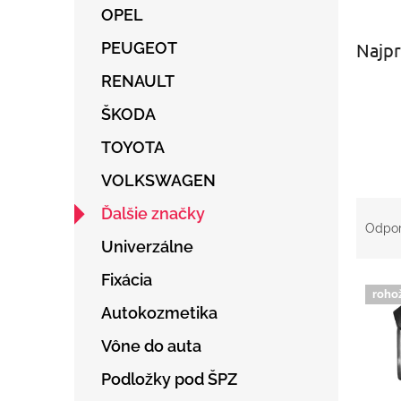
OPEL
Najpr
PEUGEOT
RENAULT
ŠKODA
TOYOTA
VOLKSWAGEN
R
Ďalšie značky
a
Odpo
d
Univerzálne
e
Fixácia
V
n
roho
ý
i
Autokozmetika
p
e
i
p
Vône do auta
s
r
Podložky pod ŠPZ
p
o