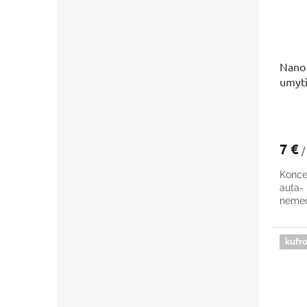
Nano 
umyti
7 €
/
Konce
auta
nemec
kufro