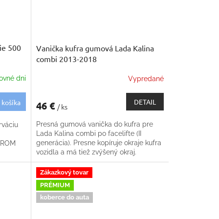
ie 500
Vanička kufra gumová Lada Kalina
combi 2013-2018
ovné dni
Vypredané
DETAIL
 košíka
46 €
/ ks
Presná gumová vanička do kufra pre
rváciu
Lada Kalina combi po facelifte (II
generácia). Presne kopíruje okraje kufra
CHROM
vozidla a má tiež zvýšený okraj.
Protišmyková celá ložná plocha
Zákazkový tovar
PRÉMIUM
koberce do auta