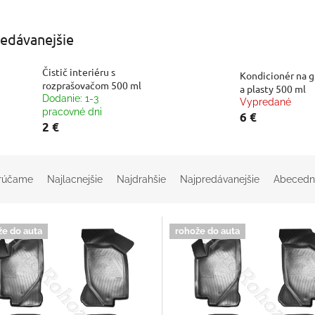
edávanejšie
Čistič interiéru s
Kondicionér na 
rozprašovačom 500 ml
a plasty 500 ml
Dodanie: 1-3
Vypredané
pracovné dni
6 €
2 €
rúčame
Najlacnejšie
Najdrahšie
Najpredávanejšie
Abecedn
že do auta
rohože do auta