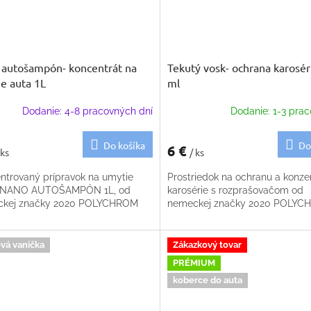
autošampón- koncentrát na
Tekutý vosk- ochrana karosér
e auta 1L
ml
Dodanie: 4-8 pracovných dní
Dodanie: 1-3 prac
Do košíka
Do
6 €
 ks
/ ks
ntrovaný prípravok na umytie
Prostriedok na ochranu a konze
- NANO AUTOŠAMPÓN 1L, od
karosérie s rozprašovačom od
kej značky 2020 POLYCHROM
nemeckej značky 2020 POLY
vá vanička
Zákazkový tovar
PRÉMIUM
koberce do auta