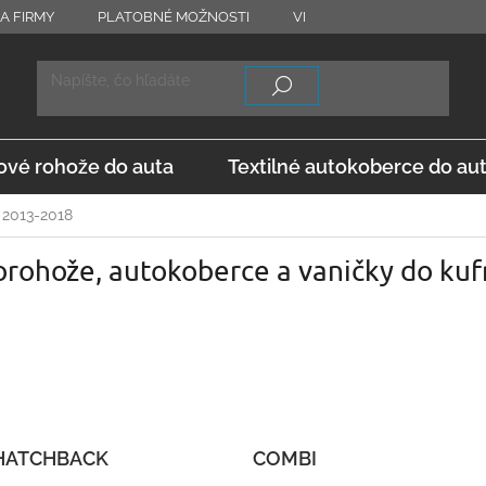
A FIRMY
PLATOBNÉ MOŽNOSTI
VRÁTENIE TOVARU
OD
vé rohože do auta
Textilné autokoberce do au
 2013-2018
rohože, autokoberce a vaničky do kuf
HATCHBACK
COMBI