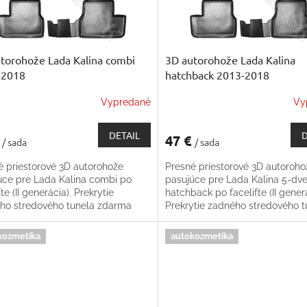
torohože Lada Kalina combi
3D autorohože Lada Kalina
-2018
hatchback 2013-2018
Vypredané
Vy
DETAIL
D
€
47 €
/ sada
/ sada
é priestorové 3D autorohože
Presné priestorové 3D autoroho
úce pre Lada Kalina combi po
pasujúce pre Lada Kalina 5-dv
fte (II generácia). Prekrytie
hatchback po facelifte (II generá
ho stredového tunela zdarma
Prekrytie zadného stredového t
zdarma
kozmetika
autokozmetika