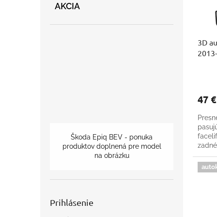
r
d
AKCIA
o
u
d
k
u
t
3D au
k
o
2013
t
v
o
v
47 
Presn
pasuj
faceli
Škoda Epiq BEV - ponuka
zadné
produktov doplnená pre model
na obrázku
auto
Prihlásenie