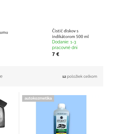
Čistič diskov s
gumu
indikátorom 500 ml
Dodanie: 1-3
pracovné dni
7 €
e
12
položiek celkom
autokozmetika