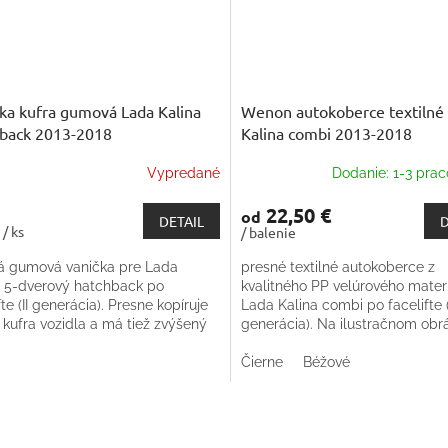
ka kufra gumová Lada Kalina
Wenon autokoberce textilné
back 2013-2018
Kalina combi 2013-2018
Vypredané
Dodanie: 1-3 prac
22,50 €
od
DETAIL
D
€
/ ks
/ balenie
á gumová vanička pre Lada
presné textilné autokoberce z
a 5-dverový hatchback po
kvalitného PP velúrového mater
fte (II generácia). Presne kopíruje
Lada Kalina combi po facelifte (
 kufra vozidla a má tiež zvýšený
generácia). Na ilustračnom obrá
 Protišmyková celá ložná plocha
sada kobercov do Škody Octavi
Trieda kvality...
Čierne
Béžové
O
v
l