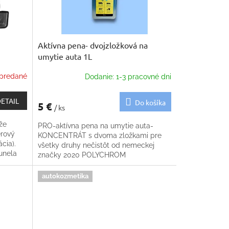
Aktívna pena- dvojzložková na
umytie auta 1L
predané
Dodanie: 1-3 pracovné dni
ETAIL
Do košíka
5 €
/ ks
že
PRO-aktívna pena na umytie auta-
erový
KONCENTRÁT s dvoma zložkami pre
cia).
všetky druhy nečistôt od nemeckej
unela
značky 2020 POLYCHROM
autokozmetika